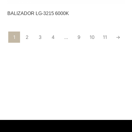
BALIZADOR LG-3215 6000K
1
2
3
4
…
9
10
11
→