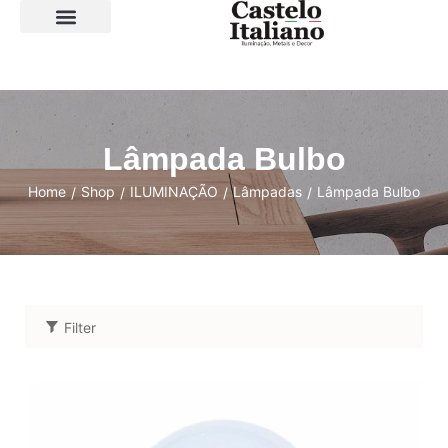
SOBRE A LOJA
Lâmpada Bulbo
Home
Shop
ILUMINAÇÃO
Lâmpadas
Lâmpada Bulbo
/
/
/
/
Filter