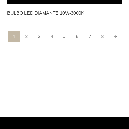
BULBO LED DIAMANTE 10W-3000K
1
2
3
4
…
6
7
8
→