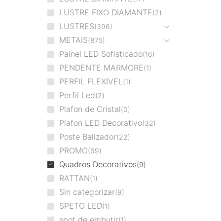
LUSTRE FIXO DIAMANTE
2
LUSTRES
396
METAIS
875
Painel LED Sofisticado
16
PENDENTE MARMORE
1
PERFIL FLEXIVEL
1
Perfil Led
2
Plafon de Cristal
0
Plafon LED Decorativo
32
Poste Balizador
22
PROMO
69
Quadros Decorativos
9
RATTAN
1
Sin categorizar
9
SPETO LED
1
spot de embutir
1