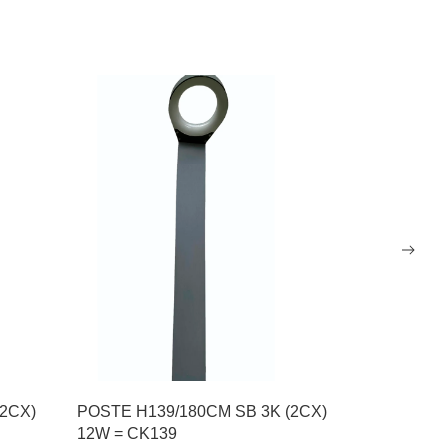
(2CX)
POSTE H139/180CM SB 3K (2CX)
JARDÍN 55
12W = CK139
24W