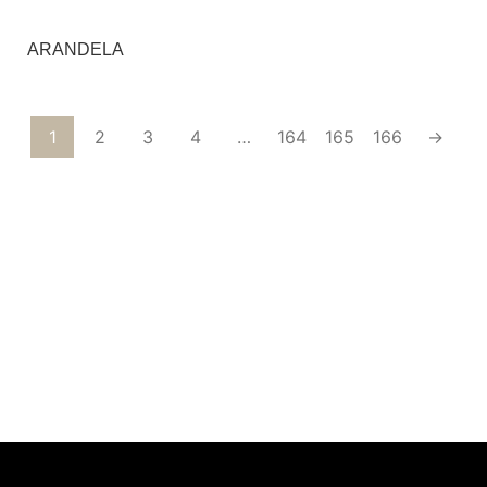
ARANDELA
1
2
3
4
…
164
165
166
→