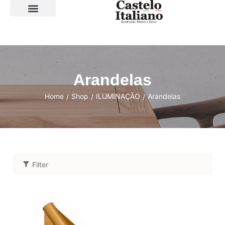
SOBRE A LOJA
Arandelas
Home
Shop
ILUMINAÇÃO
Arandelas
/
/
/
Filter