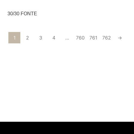
30/30 FONTE
1
2
3
4
…
760
761
762
→