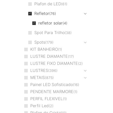
Plafon de LED
61
Refletor
76
refletor solar
4
Spot Para Trilho
38
Spots
179
KIT BANHEIRO
1
LUSTRE DIAMANTE
17
LUSTRE FIXO DIAMANTE
2
LUSTRES
396
METAIS
875
Painel LED Sofisticado
16
PENDENTE MARMORE
1
PERFIL FLEXIVEL
1
Perfil Led
2
Plafon de Cristal
0