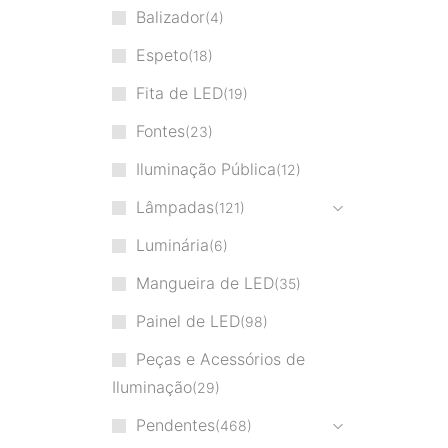
Balizador
4
Espeto
18
Fita de LED
19
Fontes
23
Iluminação Pública
12
Lâmpadas
121
Luminária
6
Mangueira de LED
35
Painel de LED
98
Peças e Acessórios de
Iluminação
29
Pendentes
468