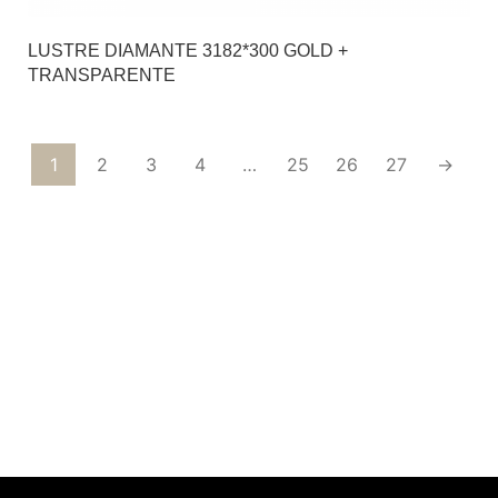
LUSTRE DIAMANTE 3182*300 GOLD +
TRANSPARENTE
1
2
3
4
…
25
26
27
→