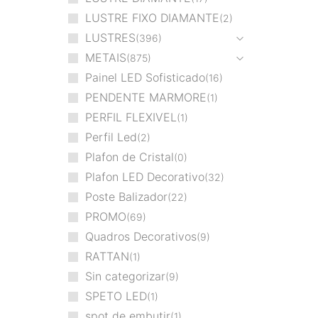
LUSTRE FIXO DIAMANTE
2
LUSTRES
396
METAIS
875
Painel LED Sofisticado
16
PENDENTE MARMORE
1
PERFIL FLEXIVEL
1
Perfil Led
2
Plafon de Cristal
0
Plafon LED Decorativo
32
Poste Balizador
22
PROMO
69
Quadros Decorativos
9
RATTAN
1
Sin categorizar
9
SPETO LED
1
spot de embutir
1