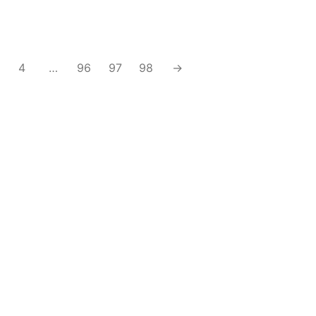
ARANDELA DIAMANTE 085-8
4
…
96
97
98
→