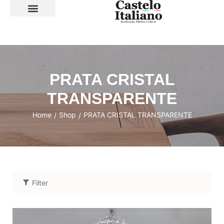
SOBRE A LOJA
PRATA CRISTAL
TRANSPARENTE
Home
Shop
PRATA CRISTAL TRANSPARENTE
/
/
Filter