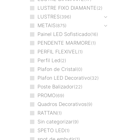
LUSTRE FIXO DIAMANTE
2
LUSTRES
396
METAIS
875
Painel LED Sofisticado
16
PENDENTE MARMORE
1
PERFIL FLEXIVEL
1
Perfil Led
2
Plafon de Cristal
0
Plafon LED Decorativo
32
Poste Balizador
22
PROMO
69
Quadros Decorativos
9
RATTAN
1
Sin categorizar
9
SPETO LED
1
spot de embutir
1