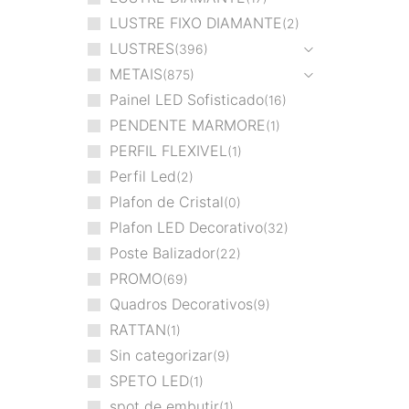
LUSTRE FIXO DIAMANTE
2
LUSTRES
396
METAIS
875
Painel LED Sofisticado
16
PENDENTE MARMORE
1
PERFIL FLEXIVEL
1
Perfil Led
2
Plafon de Cristal
0
Plafon LED Decorativo
32
Poste Balizador
22
PROMO
69
Quadros Decorativos
9
RATTAN
1
Sin categorizar
9
SPETO LED
1
spot de embutir
1