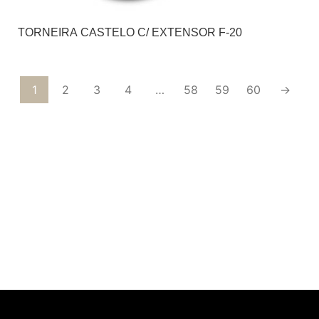
TORNEIRA CASTELO C/ EXTENSOR F-20
1
2
3
4
…
58
59
60
→