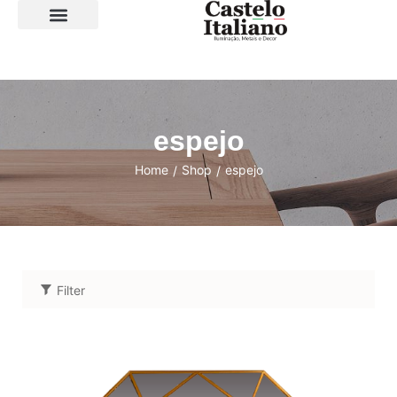
SOBRE A LOJA
espejo
Home
Shop
espejo
/
/
Filter