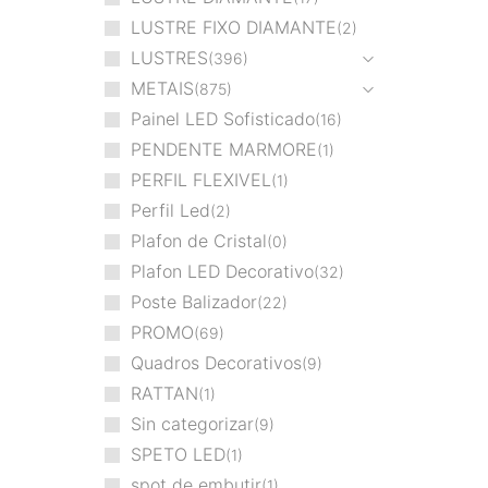
LUSTRE FIXO DIAMANTE
2
LUSTRES
396
METAIS
875
Painel LED Sofisticado
16
PENDENTE MARMORE
1
PERFIL FLEXIVEL
1
Perfil Led
2
Plafon de Cristal
0
Plafon LED Decorativo
32
Poste Balizador
22
PROMO
69
Quadros Decorativos
9
RATTAN
1
Sin categorizar
9
SPETO LED
1
spot de embutir
1