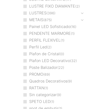
LUSTRE FIXO DIAMANTE
2
LUSTRES
396
METAIS
875
Painel LED Sofisticado
16
PENDENTE MARMORE
1
PERFIL FLEXIVEL
1
Perfil Led
2
Plafon de Cristal
0
Plafon LED Decorativo
32
Poste Balizador
22
PROMO
69
Quadros Decorativos
9
RATTAN
1
Sin categorizar
9
SPETO LED
1
spot de embutir
1