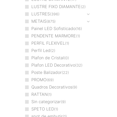
LUSTRE FIXO DIAMANTE
2
LUSTRES
396
METAIS
875
Painel LED Sofisticado
16
PENDENTE MARMORE
1
PERFIL FLEXIVEL
1
Perfil Led
2
Plafon de Cristal
0
Plafon LED Decorativo
32
Poste Balizador
22
PROMO
69
Quadros Decorativos
9
RATTAN
1
Sin categorizar
9
SPETO LED
1
spot de embutir
1