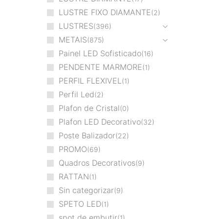
LUSTRE FIXO DIAMANTE
2
LUSTRES
396
METAIS
875
Painel LED Sofisticado
16
PENDENTE MARMORE
1
PERFIL FLEXIVEL
1
Perfil Led
2
Plafon de Cristal
0
Plafon LED Decorativo
32
Poste Balizador
22
PROMO
69
Quadros Decorativos
9
RATTAN
1
Sin categorizar
9
SPETO LED
1
spot de embutir
1