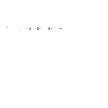
DE CERÂMICA CASTELO
LACK
4
…
55
56
57
→