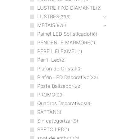
LUSTRE FIXO DIAMANTE
2
LUSTRES
396
METAIS
875
Painel LED Sofisticado
16
PENDENTE MARMORE
1
PERFIL FLEXIVEL
1
Perfil Led
2
Plafon de Cristal
0
Plafon LED Decorativo
32
Poste Balizador
22
PROMO
69
Quadros Decorativos
9
RATTAN
1
Sin categorizar
9
SPETO LED
1
spot de embutir
1