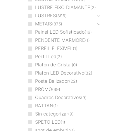
LUSTRE FIXO DIAMANTE
2
LUSTRES
396
METAIS
875
Painel LED Sofisticado
16
PENDENTE MARMORE
1
PERFIL FLEXIVEL
1
Perfil Led
2
Plafon de Cristal
0
Plafon LED Decorativo
32
Poste Balizador
22
PROMO
69
Quadros Decorativos
9
RATTAN
1
Sin categorizar
9
SPETO LED
1
spot de embutir
1