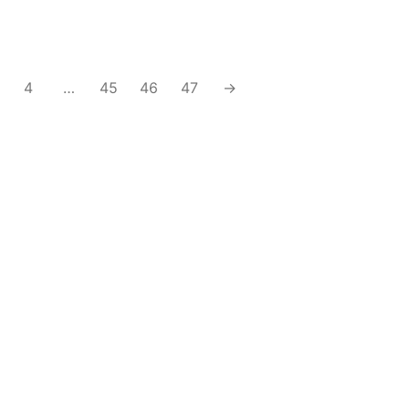
ARANDELA DIAMANTE 1118-1
4
…
45
46
47
→