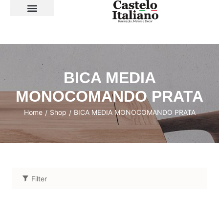
SOBRE A LOJA
BICA MEDIA
MONOCOMANDO PRATA
Home
Shop
BICA MEDIA MONOCOMANDO PRATA
/
/
Filter