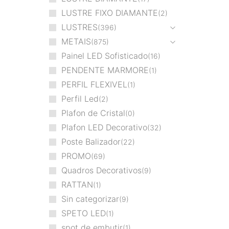
LUSTRE FIXO DIAMANTE
2
LUSTRES
396
METAIS
875
Painel LED Sofisticado
16
PENDENTE MARMORE
1
PERFIL FLEXIVEL
1
Perfil Led
2
Plafon de Cristal
0
Plafon LED Decorativo
32
Poste Balizador
22
PROMO
69
Quadros Decorativos
9
RATTAN
1
Sin categorizar
9
SPETO LED
1
spot de embutir
1