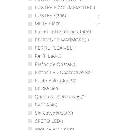
LUSTRE FIXO DIAMANTE
2
LUSTRES
396
METAIS
875
Painel LED Sofisticado
16
PENDENTE MARMORE
1
PERFIL FLEXIVEL
1
Perfil Led
2
Plafon de Cristal
0
Plafon LED Decorativo
32
Poste Balizador
22
PROMO
69
Quadros Decorativos
9
RATTAN
1
Sin categorizar
9
SPETO LED
1
spot de embutir
1