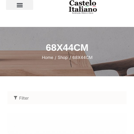
SOBRE A LOJA
68X44CM
Home
Shop
68X44CM
/
/
Filter