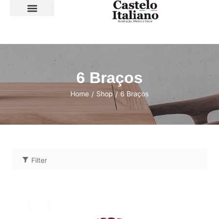
SOBRE A LOJA
6 Braços
Home
Shop
6 Braços
/
/
Filter