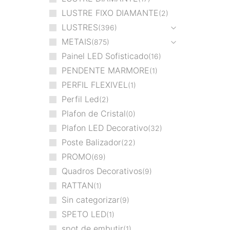
LUSTRE FIXO DIAMANTE
2
LUSTRES
396
METAIS
875
Painel LED Sofisticado
16
PENDENTE MARMORE
1
PERFIL FLEXIVEL
1
Perfil Led
2
Plafon de Cristal
0
Plafon LED Decorativo
32
Poste Balizador
22
PROMO
69
Quadros Decorativos
9
RATTAN
1
Sin categorizar
9
SPETO LED
1
spot de embutir
1