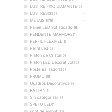
LUSTRE FIXO DIAMANTE
2
LUSTRES
396
METAIS
875
Painel LED Sofisticado
16
PENDENTE MARMORE
1
PERFIL FLEXIVEL
1
Perfil Led
2
Plafon de Cristal
0
Plafon LED Decorativo
32
Poste Balizador
22
PROMO
69
Quadros Decorativos
9
RATTAN
1
Sin categorizar
9
SPETO LED
1
spot de embutir
1