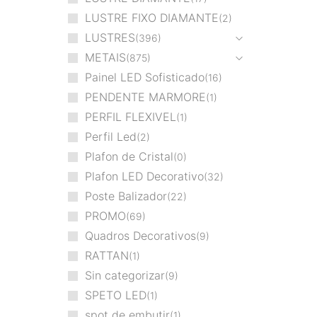
LUSTRE FIXO DIAMANTE
2
LUSTRES
396
METAIS
875
Painel LED Sofisticado
16
PENDENTE MARMORE
1
PERFIL FLEXIVEL
1
Perfil Led
2
Plafon de Cristal
0
Plafon LED Decorativo
32
Poste Balizador
22
PROMO
69
Quadros Decorativos
9
RATTAN
1
Sin categorizar
9
SPETO LED
1
spot de embutir
1