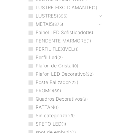
LUSTRE FIXO DIAMANTE
2
LUSTRES
396
METAIS
875
Painel LED Sofisticado
16
PENDENTE MARMORE
1
PERFIL FLEXIVEL
1
Perfil Led
2
Plafon de Cristal
0
Plafon LED Decorativo
32
Poste Balizador
22
PROMO
69
Quadros Decorativos
9
RATTAN
1
Sin categorizar
9
SPETO LED
1
spot de embutir
1