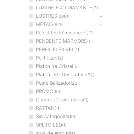
LUSTRE FIXO DIAMANTE
2
LUSTRES
396
METAIS
875
Painel LED Sofisticado
16
PENDENTE MARMORE
1
PERFIL FLEXIVEL
1
Perfil Led
2
Plafon de Cristal
0
Plafon LED Decorativo
32
Poste Balizador
22
PROMO
69
Quadros Decorativos
9
RATTAN
1
Sin categorizar
9
SPETO LED
1
spot de embutir
1