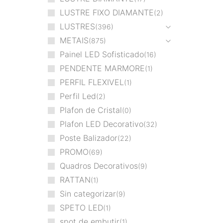
LUSTRE FIXO DIAMANTE
2
LUSTRES
396
METAIS
875
Painel LED Sofisticado
16
PENDENTE MARMORE
1
PERFIL FLEXIVEL
1
Perfil Led
2
Plafon de Cristal
0
Plafon LED Decorativo
32
Poste Balizador
22
PROMO
69
Quadros Decorativos
9
RATTAN
1
Sin categorizar
9
SPETO LED
1
spot de embutir
1