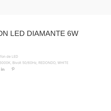
ON LED DIAMANTE 6W
afon de LED
3000K
,
Bivolt 50/60Hz
,
REDONDO
,
WHITE