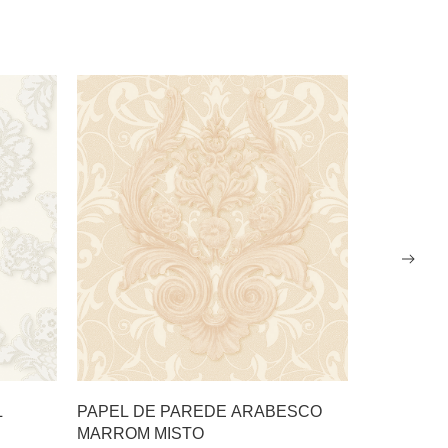
L
PAPEL DE PAREDE ARABESCO
PAPEL D
MARROM MISTO
MARRON 