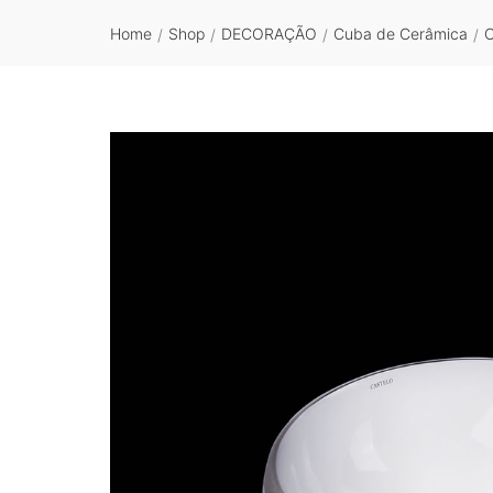
Home
Shop
DECORAÇÃO
Cuba de Cerâmica
/
/
/
/