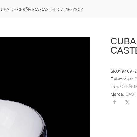
CUBA DE CERÂMICA CASTELO 7218-7207
CUBA
CASTE
.
SKU:
9409-
Categories:
C
Tag:
CERÂMI
Marca:
CAST