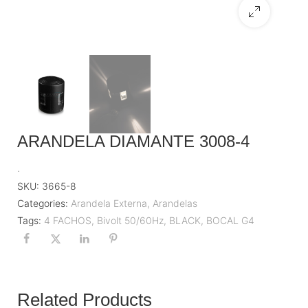
ARANDELA DIAMANTE 3008-4
.
SKU:
3665-8
Categories:
Arandela Externa
,
Arandelas
Tags:
4 FACHOS
,
Bivolt 50/60Hz
,
BLACK
,
BOCAL G4
Related Products