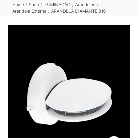
Home
Shop
ILUMINAÇÃO
Arandelas
/
/
/
/
Arandela Externa
ARANDELA DIAMANTE 816
/