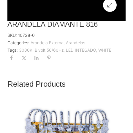
ARANDELA DIAMANTE 816
SKU:
10728-0
Categories:
Arandela Externa
,
Arandelas
Tags:
3000K
,
Bivolt 50/60Hz
,
LED INTEGADO
,
WHITE
Related Products