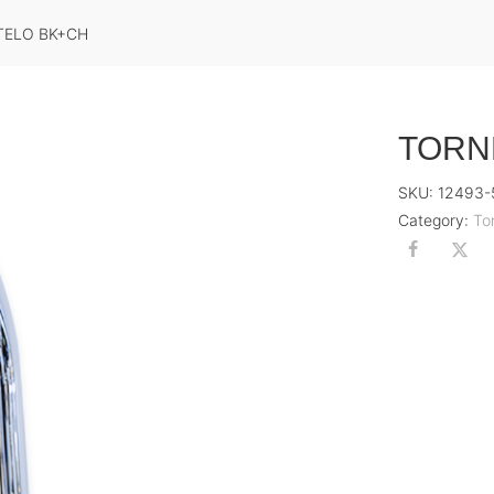
TELO BK+CH
TORN
SKU:
12493-
Category:
To