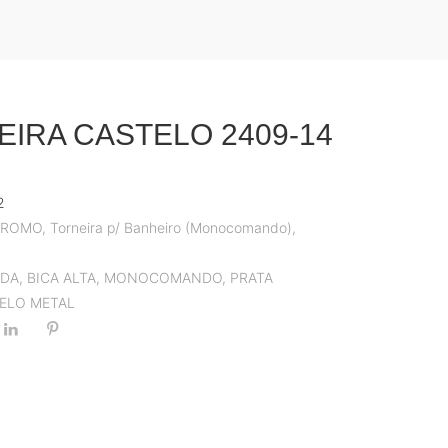
EIRA CASTELO 2409-14
2
PROMO
,
Torneira p/ Banheiro (Monocomando)
,
ADA
,
BICA ALTA
,
MONOCOMANDO
,
PRATA
ELO METAL