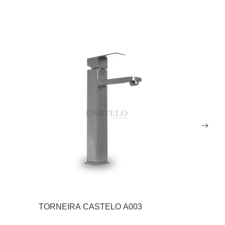
TORNEIRA CASTELO A003
TORNEIR
007