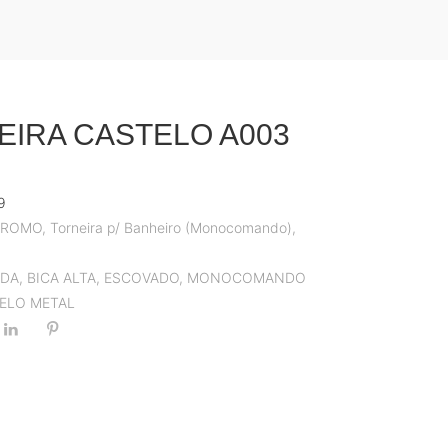
EIRA CASTELO A003
9
PROMO
,
Torneira p/ Banheiro (Monocomando)
,
ADA
,
BICA ALTA
,
ESCOVADO
,
MONOCOMANDO
ELO METAL