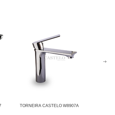
7
TORNEIRA CASTELO W8907A
TORNEIR