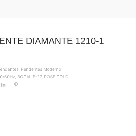
ENTE DIAMANTE 1210-1
5
endentes
,
Pendentes Moderno
 50/60Hz
,
BOCAL E-27
,
ROSE GOLD