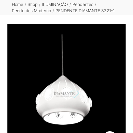
Home
Shop
ILUMINAÇÃO
Pendentes
/
/
/
/
Pendentes Moderno
PENDENTE DIAMANTE 3221-1
/