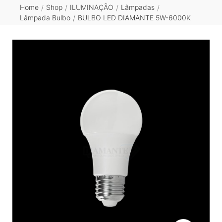
Home
Shop
ILUMINAÇÃO
Lâmpadas
/
/
/
/
Lâmpada Bulbo
BULBO LED DIAMANTE 5W-6000K
/