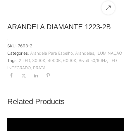
ARANDELA DIAMANTE 1223-2B
.
SKU:
7698-2
Categories:
Arandela Para Espelho
,
Arandelas
,
ILUMINAÇÃO
Tags:
2 LED
,
3000K
,
4000K
,
6000K
,
Bivolt 50/60Hz
,
LED
INTEGRADO
,
PRATA
Related Products