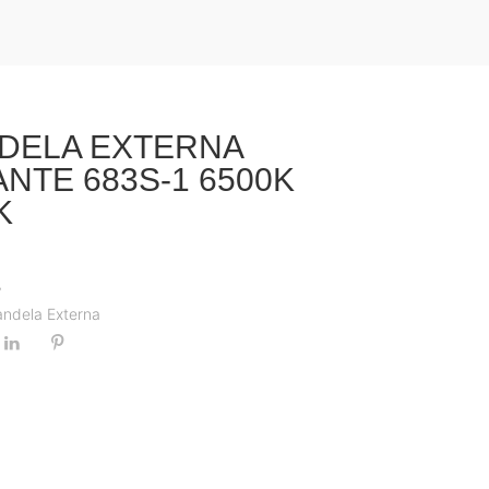
DELA EXTERNA
NTE 683S-1 6500K
K
5
andela Externa