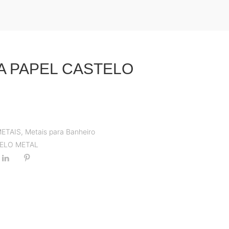
A PAPEL CASTELO
5
ETAIS
,
Metais para Banheiro
ELO METAL