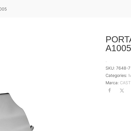
005
PORT
A100
.
SKU:
7648-7
Categories:
M
Marca:
CAST