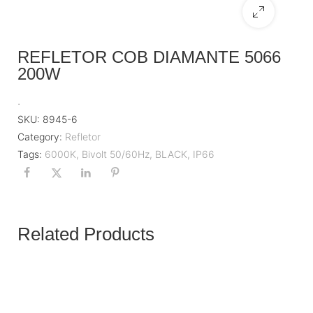
REFLETOR COB DIAMANTE 5066
200W
.
SKU:
8945-6
Category:
Refletor
Tags:
6000K
,
Bivolt 50/60Hz
,
BLACK
,
IP66
Related Products