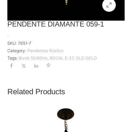
PENDENTE DIAMANTE 059-1
.
SKU:
7651-7
Category:
Pendentes Rústico
Tags:
Bivolt 50/60Hz
,
BOCAL E-27
,
OLD GOLD
Related Products