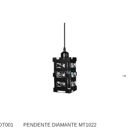
S-DT001
PENDENTE DIAMANTE MT1022