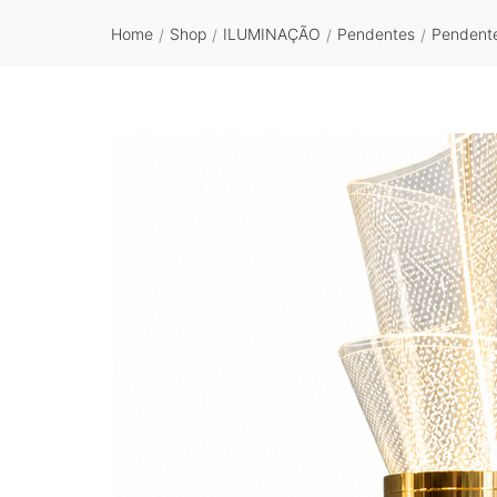
Home
Shop
ILUMINAÇÃO
Pendentes
Pendent
/
/
/
/