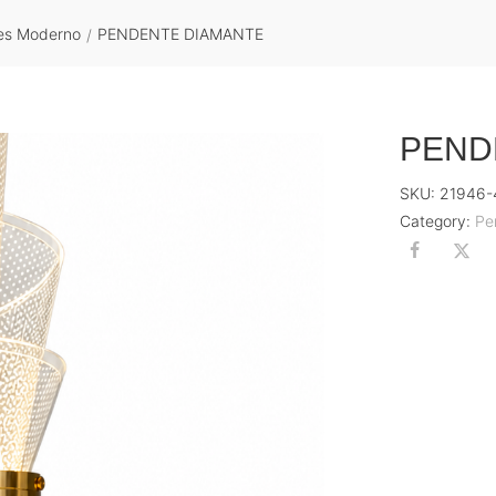
es Moderno
PENDENTE DIAMANTE
/
PEND
SKU:
21946-
Category:
Pe