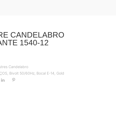
RE CANDELABRO
NTE 1540-12
stres Candelabro
AÇOS
,
Bivolt 50/60Hz
,
Bocal E-14
,
Gold