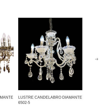
AMANTE
LUSTRE CANDELABRO DIAMANTE
LUSTRE 
6502-5
1562-5