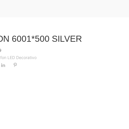
N 6001*500 SILVER
9
afon LED Decorativo